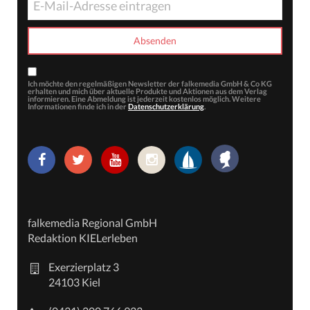
Ich möchte den regelmäßigen Newsletter der falkemedia GmbH & Co KG
erhalten und mich über aktuelle Produkte und Aktionen aus dem Verlag
informieren. Eine Abmeldung ist jederzeit kostenlos möglich. Weitere
Informationen finde ich in der
Datenschutzerklärung
.
falkemedia Regional GmbH
Redaktion KIELerleben
Exerzierplatz 3
24103 Kiel