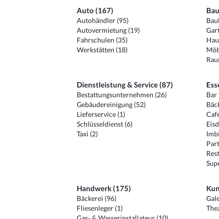
Auto (167)
Bau
Autohändler (95)
Baub
Autovermietung (19)
Gart
Fahrschulen (35)
Hau
Werkstätten (18)
Möb
Raum
Dienstleistung & Service (87)
Ess
Bestattungsunternehmen (26)
Bar 
Gebäudereinigung (52)
Bäck
Lieferservice (1)
Café
Schlüsseldienst (6)
Eisd
Taxi (2)
Imbi
Part
Rest
Sup
Handwerk (175)
Kun
Bäckerei (96)
Gale
Fliesenleger (1)
Thea
Gas- & Wasserinstallateur (10)