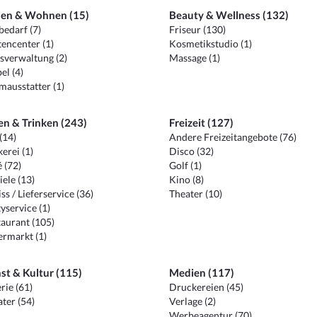
en & Wohnen (15)
Beauty & Wellness (132)
edarf (7)
Friseur (130)
encenter (1)
Kosmetikstudio (1)
sverwaltung (2)
Massage (1)
el (4)
ausstatter (1)
en & Trinken (243)
Freizeit (127)
(14)
Andere Freizeitangebote (76)
erei (1)
Disco (32)
 (72)
Golf (1)
iele (13)
Kino (8)
ss / Lieferservice (36)
Theater (10)
yservice (1)
aurant (105)
ermarkt (1)
st & Kultur (115)
Medien (117)
rie (61)
Druckereien (45)
ter (54)
Verlage (2)
Werbeagentur (70)