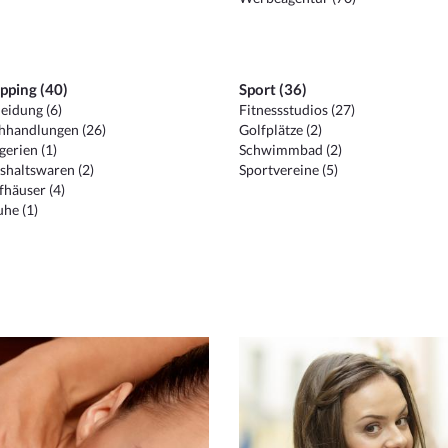
pping (40)
Sport (36)
eidung (6)
Fitnessstudios (27)
hhandlungen (26)
Golfplätze (2)
erien (1)
Schwimmbad (2)
shaltswaren (2)
Sportvereine (5)
häuser (4)
he (1)