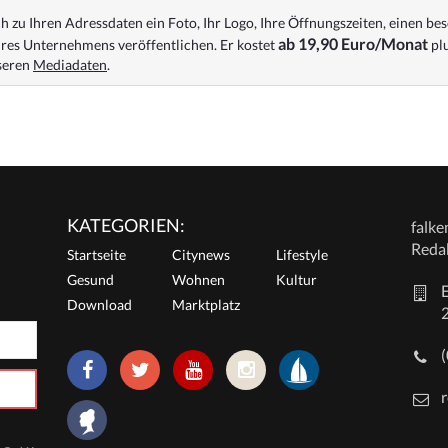
 zu Ihren Adressdaten ein Foto, Ihr Logo, Ihre Öffnungszeiten, einen bes
ab 19,90 Euro/Monat
res Unternehmens veröffentlichen. Er kostet
plu
nseren
Mediadaten
.
KATEGORIEN:
falk
Reda
Startseite
Citynews
Lifestyle
Gesund
Wohnen
Kultur
E
Download
Marktplatz
r