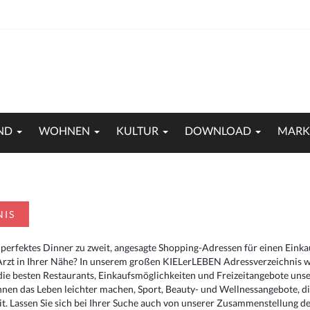
ND
WOHNEN
KULTUR
DOWNLOAD
MARK
NIS
 perfektes Dinner zu zweit, angesagte Shopping-Adressen für einen Eink
Arzt in Ihrer Nähe? In unserem großen KIELerLEBEN Adressverzeichnis we
r die besten Restaurants, Einkaufsmöglichkeiten und Freizeitangebote un
hnen das Leben leichter machen, Sport, Beauty- und Wellnessangebote, 
. Lassen Sie sich bei Ihrer Suche auch von unserer Zusammenstellung der