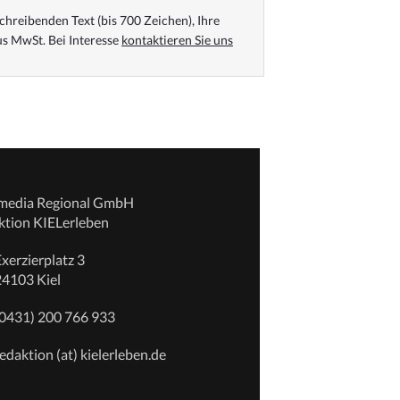
chreibenden Text (bis 700 Zeichen), Ihre
s MwSt. Bei Interesse
kontaktieren Sie uns
emedia Regional GmbH
ktion KIELerleben
xerzierplatz 3
24103 Kiel
(0431) 200 766 933
edaktion (at) kielerleben.de