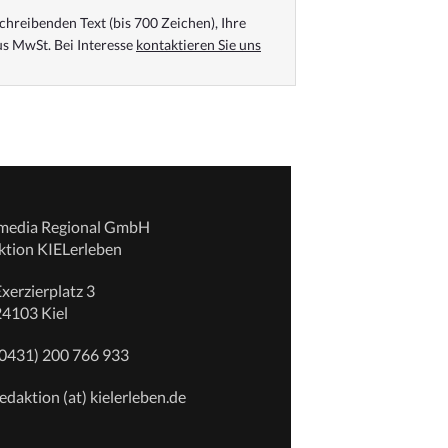
chreibenden Text (bis 700 Zeichen), Ihre
s MwSt. Bei Interesse
kontaktieren Sie uns
emedia Regional GmbH
ktion KIELerleben
xerzierplatz 3
24103 Kiel
(0431) 200 766 933
edaktion (at) kielerleben.de