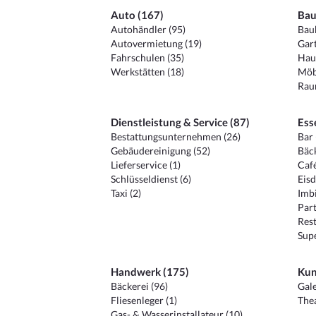
Auto (167)
Bau
Autohändler (95)
Baub
Autovermietung (19)
Gart
Fahrschulen (35)
Hau
Werkstätten (18)
Möb
Raum
Dienstleistung & Service (87)
Ess
Bestattungsunternehmen (26)
Bar 
Gebäudereinigung (52)
Bäck
Lieferservice (1)
Café
Schlüsseldienst (6)
Eisd
Taxi (2)
Imbi
Part
Rest
Sup
Handwerk (175)
Kun
Bäckerei (96)
Gale
Fliesenleger (1)
Thea
Gas- & Wasserinstallateur (10)