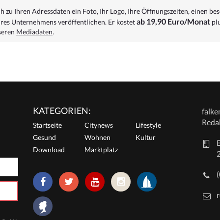
 zu Ihren Adressdaten ein Foto, Ihr Logo, Ihre Öffnungszeiten, einen bes
ab 19,90 Euro/Monat
res Unternehmens veröffentlichen. Er kostet
plu
nseren
Mediadaten
.
KATEGORIEN:
falk
Reda
Startseite
Citynews
Lifestyle
Gesund
Wohnen
Kultur
E
Download
Marktplatz
r