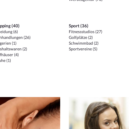
pping (40)
Sport (36)
eidung (6)
Fitnessstudios (27)
hhandlungen (26)
Golfplätze (2)
erien (1)
Schwimmbad (2)
shaltswaren (2)
Sportvereine (5)
häuser (4)
he (1)