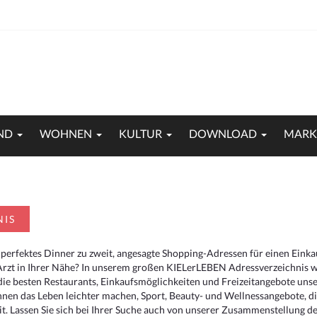
ND
WOHNEN
KULTUR
DOWNLOAD
MARK
NIS
 perfektes Dinner zu zweit, angesagte Shopping-Adressen für einen Eink
Arzt in Ihrer Nähe? In unserem großen KIELerLEBEN Adressverzeichnis we
r die besten Restaurants, Einkaufsmöglichkeiten und Freizeitangebote un
hnen das Leben leichter machen, Sport, Beauty- und Wellnessangebote, 
. Lassen Sie sich bei Ihrer Suche auch von unserer Zusammenstellung der