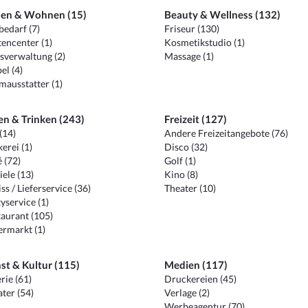
en & Wohnen (15)
Beauty & Wellness (132)
edarf (7)
Friseur (130)
encenter (1)
Kosmetikstudio (1)
sverwaltung (2)
Massage (1)
el (4)
ausstatter (1)
en & Trinken (243)
Freizeit (127)
(14)
Andere Freizeitangebote (76)
erei (1)
Disco (32)
 (72)
Golf (1)
iele (13)
Kino (8)
ss / Lieferservice (36)
Theater (10)
yservice (1)
aurant (105)
ermarkt (1)
st & Kultur (115)
Medien (117)
rie (61)
Druckereien (45)
ter (54)
Verlage (2)
Werbeagentur (70)