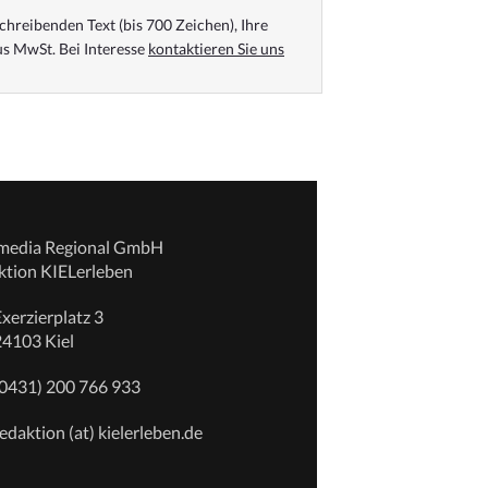
chreibenden Text (bis 700 Zeichen), Ihre
s MwSt. Bei Interesse
kontaktieren Sie uns
emedia Regional GmbH
ktion KIELerleben
xerzierplatz 3
24103 Kiel
(0431) 200 766 933
edaktion (at) kielerleben.de