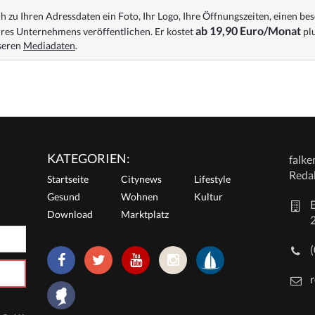
 zu Ihren Adressdaten ein Foto, Ihr Logo, Ihre Öffnungszeiten, einen bes
ab 19,90 Euro/Monat
res Unternehmens veröffentlichen. Er kostet
plu
nseren
Mediadaten
.
KATEGORIEN:
falk
Reda
Startseite
Citynews
Lifestyle
Gesund
Wohnen
Kultur
E
Download
Marktplatz
r