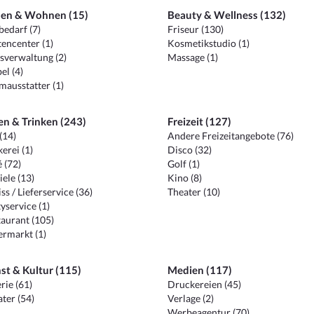
en & Wohnen (15)
Beauty & Wellness (132)
edarf (7)
Friseur (130)
encenter (1)
Kosmetikstudio (1)
sverwaltung (2)
Massage (1)
el (4)
ausstatter (1)
en & Trinken (243)
Freizeit (127)
(14)
Andere Freizeitangebote (76)
erei (1)
Disco (32)
 (72)
Golf (1)
iele (13)
Kino (8)
ss / Lieferservice (36)
Theater (10)
yservice (1)
aurant (105)
ermarkt (1)
st & Kultur (115)
Medien (117)
rie (61)
Druckereien (45)
ter (54)
Verlage (2)
Werbeagentur (70)