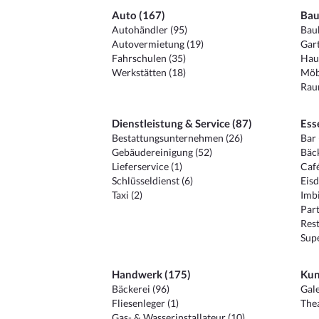
Auto (167)
Bau
Autohändler (95)
Baub
Autovermietung (19)
Gart
Fahrschulen (35)
Hau
Werkstätten (18)
Möb
Raum
Dienstleistung & Service (87)
Ess
Bestattungsunternehmen (26)
Bar 
Gebäudereinigung (52)
Bäck
Lieferservice (1)
Café
Schlüsseldienst (6)
Eisd
Taxi (2)
Imbi
Part
Rest
Sup
Handwerk (175)
Kun
Bäckerei (96)
Gale
Fliesenleger (1)
Thea
Gas- & Wasserinstallateur (10)