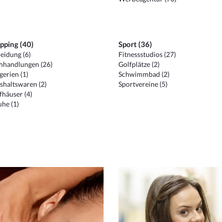
pping (40)
Sport (36)
eidung (6)
Fitnessstudios (27)
hhandlungen (26)
Golfplätze (2)
erien (1)
Schwimmbad (2)
shaltswaren (2)
Sportvereine (5)
häuser (4)
he (1)