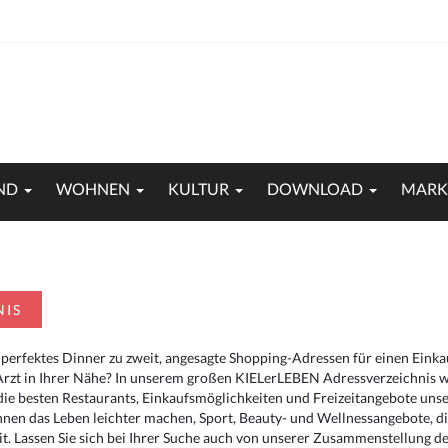
ND
WOHNEN
KULTUR
DOWNLOAD
MARK
NIS
 perfektes Dinner zu zweit, angesagte Shopping-Adressen für einen Eink
Arzt in Ihrer Nähe? In unserem großen KIELerLEBEN Adressverzeichnis we
r die besten Restaurants, Einkaufsmöglichkeiten und Freizeitangebote un
hnen das Leben leichter machen, Sport, Beauty- und Wellnessangebote, 
. Lassen Sie sich bei Ihrer Suche auch von unserer Zusammenstellung der