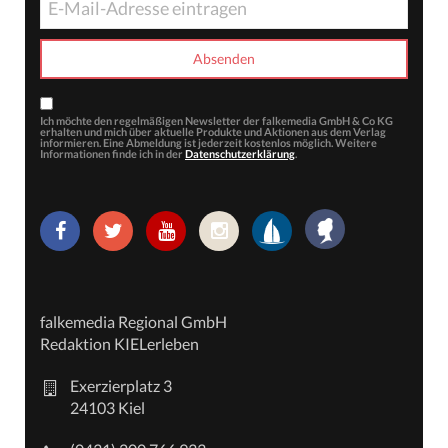
Ich möchte den regelmäßigen Newsletter der falkemedia GmbH & Co KG
erhalten und mich über aktuelle Produkte und Aktionen aus dem Verlag
informieren. Eine Abmeldung ist jederzeit kostenlos möglich. Weitere
Informationen finde ich in der
Datenschutzerklärung
.
falkemedia Regional GmbH
Redaktion KIELerleben
Exerzierplatz 3
24103 Kiel