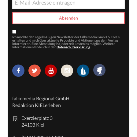
Ich möchte den regelmäßigen Newsletter der falkemedia GmbH & Co KG
erhalten und mich über aktuelle Produkte und Aktionen aus dem Verlag
informieren. Eine Abmeldung ist jederzeit kostenlos möglich. Weitere
Informationen finde ich in der
Datenschutzerklärung
.
falkemedia Regional GmbH
Redaktion KIELerleben
Exerzierplatz 3
24103 Kiel