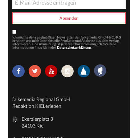
Ich möchte den regelmäßigen Newsletter der falkemedia GmbH & Co KG
erhalten und mich über aktuelle Produkte und Aktionen aus dem Verlag
informieren. Eine Abmeldung ist jederzeit kostenlos möglich. Weitere
Informationen finde ich in der
Datenschutzerklärung
.
falkemedia Regional GmbH
Redaktion KIELerleben
Exerzierplatz 3
24103 Kiel