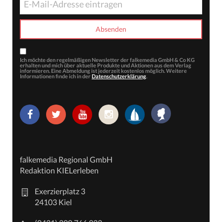
Ich möchte den regelmäßigen Newsletter der falkemedia GmbH & Co KG
erhalten und mich über aktuelle Produkte und Aktionen aus dem Verlag
informieren. Eine Abmeldung ist jederzeit kostenlos möglich. Weitere
Informationen finde ich in der
Datenschutzerklärung
.
falkemedia Regional GmbH
Redaktion KIELerleben
Exerzierplatz 3
24103 Kiel