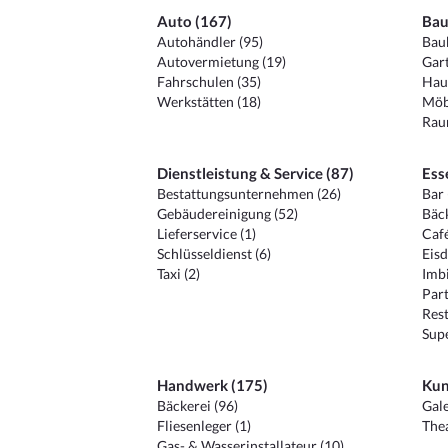
Auto (167)
Bau
Autohändler (95)
Baub
Autovermietung (19)
Gart
Fahrschulen (35)
Hau
Werkstätten (18)
Möb
Raum
Dienstleistung & Service (87)
Ess
Bestattungsunternehmen (26)
Bar 
Gebäudereinigung (52)
Bäck
Lieferservice (1)
Café
Schlüsseldienst (6)
Eisd
Taxi (2)
Imbi
Part
Rest
Sup
Handwerk (175)
Kun
Bäckerei (96)
Gale
Fliesenleger (1)
Thea
Gas- & Wasserinstallateur (10)