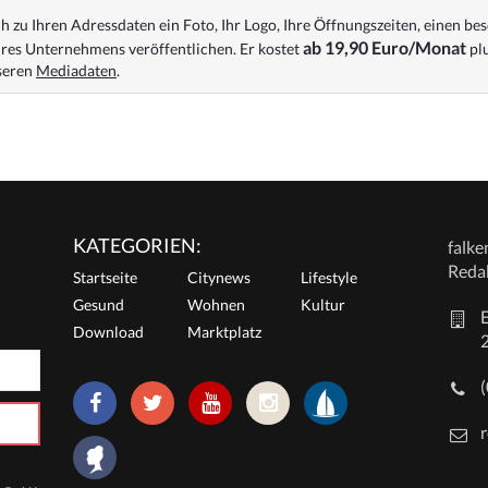
 zu Ihren Adressdaten ein Foto, Ihr Logo, Ihre Öffnungszeiten, einen bes
ab 19,90 Euro/Monat
res Unternehmens veröffentlichen. Er kostet
plu
nseren
Mediadaten
.
KATEGORIEN:
falk
Reda
Startseite
Citynews
Lifestyle
Gesund
Wohnen
Kultur
E
Download
Marktplatz
r