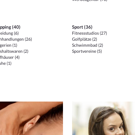
pping (40)
Sport (36)
eidung (6)
Fitnessstudios (27)
hhandlungen (26)
Golfplätze (2)
erien (1)
Schwimmbad (2)
shaltswaren (2)
Sportvereine (5)
häuser (4)
he (1)