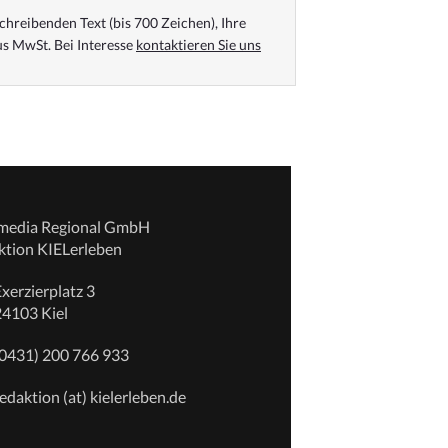
chreibenden Text (bis 700 Zeichen), Ihre
s MwSt. Bei Interesse
kontaktieren Sie uns
emedia Regional GmbH
ktion KIELerleben
xerzierplatz 3
24103 Kiel
(0431) 200 766 933
edaktion (at) kielerleben.de