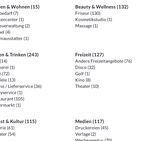
en & Wohnen (15)
Beauty & Wellness (132)
edarf (7)
Friseur (130)
encenter (1)
Kosmetikstudio (1)
sverwaltung (2)
Massage (1)
el (4)
ausstatter (1)
en & Trinken (243)
Freizeit (127)
(14)
Andere Freizeitangebote (76)
erei (1)
Disco (32)
 (72)
Golf (1)
iele (13)
Kino (8)
ss / Lieferservice (36)
Theater (10)
yservice (1)
aurant (105)
ermarkt (1)
st & Kultur (115)
Medien (117)
rie (61)
Druckereien (45)
ter (54)
Verlage (2)
Werbeagentur (70)