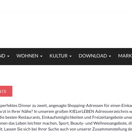
ND
WOHNEN
KULTUR
DOWNLOAD
MARK
NIS
 perfektes Dinner zu zweit, angesagte Shopping-Adressen für einen Eink
Arzt in Ihrer Nähe? In unserem großen KIELerLEBEN Adressverzeichnis we
r die besten Restaurants, Einkaufsmöglichkeiten und Freizeitangebote un
hnen das Leben leichter machen, Sport, Beauty- und Wellnessangebote, 
. Lassen Sie sich bei Ihrer Suche auch von unserer Zusammenstellung der