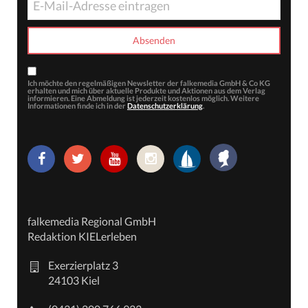
Ich möchte den regelmäßigen Newsletter der falkemedia GmbH & Co KG
erhalten und mich über aktuelle Produkte und Aktionen aus dem Verlag
informieren. Eine Abmeldung ist jederzeit kostenlos möglich. Weitere
Informationen finde ich in der
Datenschutzerklärung
.
falkemedia Regional GmbH
Redaktion KIELerleben
Exerzierplatz 3
24103 Kiel