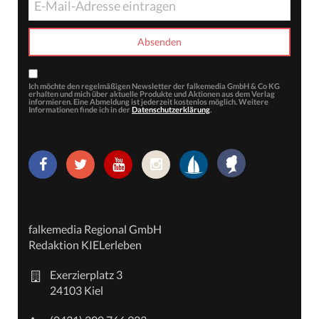
Ich möchte den regelmäßigen Newsletter der falkemedia GmbH & Co KG
erhalten und mich über aktuelle Produkte und Aktionen aus dem Verlag
informieren. Eine Abmeldung ist jederzeit kostenlos möglich. Weitere
Informationen finde ich in der
Datenschutzerklärung
.
falkemedia Regional GmbH
Redaktion KIELerleben
Exerzierplatz 3
24103 Kiel