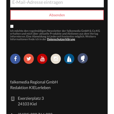
Ich möchte den regelmäßigen Newsletter der falkemedia GmbH & Co KG
erhalten und mich über aktuelle Produkte und Aktionen aus dem Verlag
informieren. Eine Abmeldung ist jederzeit kostenlos möglich. Weitere
Informationen finde ich in der
Datenschutzerklärung
.
falkemedia Regional GmbH
Redaktion KIELerleben
Exerzierplatz 3
24103 Kiel