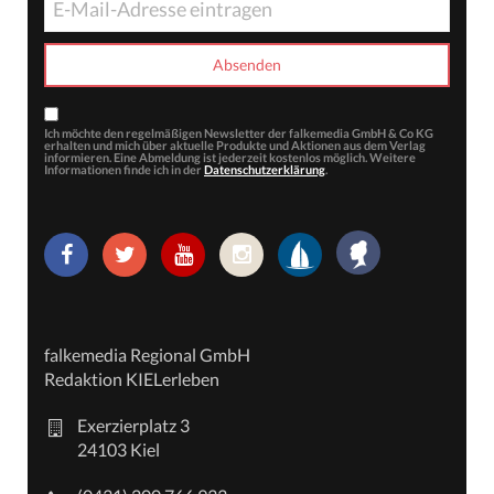
Ich möchte den regelmäßigen Newsletter der falkemedia GmbH & Co KG
erhalten und mich über aktuelle Produkte und Aktionen aus dem Verlag
informieren. Eine Abmeldung ist jederzeit kostenlos möglich. Weitere
Informationen finde ich in der
Datenschutzerklärung
.
falkemedia Regional GmbH
Redaktion KIELerleben
Exerzierplatz 3
24103 Kiel