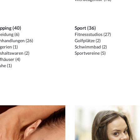
pping (40)
Sport (36)
eidung (6)
Fitnessstudios (27)
hhandlungen (26)
Golfplätze (2)
erien (1)
Schwimmbad (2)
shaltswaren (2)
Sportvereine (5)
häuser (4)
he (1)