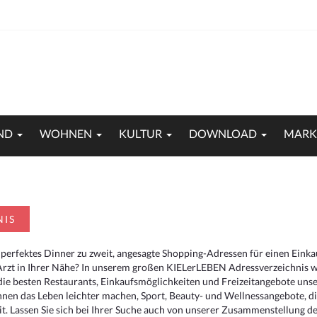
ND
WOHNEN
KULTUR
DOWNLOAD
MARK
NIS
 perfektes Dinner zu zweit, angesagte Shopping-Adressen für einen Eink
Arzt in Ihrer Nähe? In unserem großen KIELerLEBEN Adressverzeichnis we
r die besten Restaurants, Einkaufsmöglichkeiten und Freizeitangebote un
hnen das Leben leichter machen, Sport, Beauty- und Wellnessangebote, 
. Lassen Sie sich bei Ihrer Suche auch von unserer Zusammenstellung der