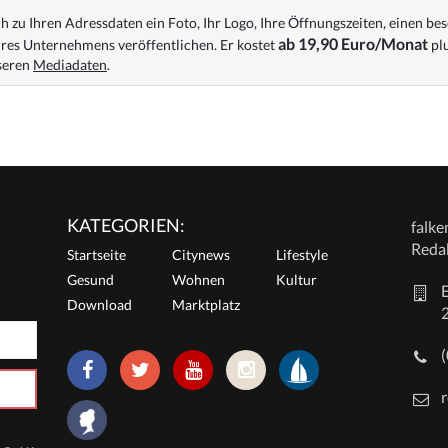
 zu Ihren Adressdaten ein Foto, Ihr Logo, Ihre Öffnungszeiten, einen bes
ab 19,90 Euro/Monat
res Unternehmens veröffentlichen. Er kostet
plu
nseren
Mediadaten
.
KATEGORIEN:
falk
Reda
Startseite
Citynews
Lifestyle
Gesund
Wohnen
Kultur
E
Download
Marktplatz
r