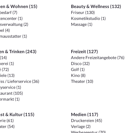
en & Wohnen (15)
Beauty & Wellness (132)
edarf (7)
Friseur (130)
encenter (1)
Kosmetikstudio (1)
sverwaltung (2)
Massage (1)
el (4)
ausstatter (1)
en & Trinken (243)
Freizeit (127)
(14)
Andere Freizeitangebote (76)
erei (1)
Disco (32)
 (72)
Golf (1)
iele (13)
Kino (8)
ss / Lieferservice (36)
Theater (10)
yservice (1)
aurant (105)
ermarkt (1)
st & Kultur (115)
Medien (117)
rie (61)
Druckereien (45)
ter (54)
Verlage (2)
Werbeagentur (70)