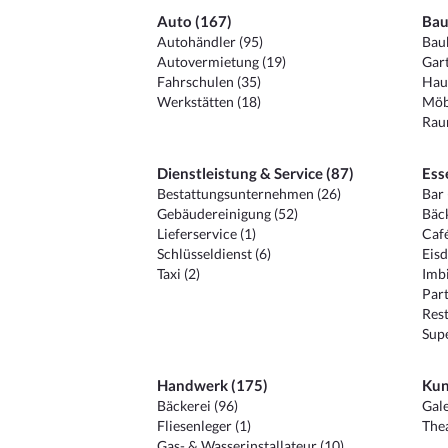
Auto (167)
Bau
Autohändler (95)
Baub
Autovermietung (19)
Gart
Fahrschulen (35)
Hau
Werkstätten (18)
Möb
Raum
Dienstleistung & Service (87)
Ess
Bestattungsunternehmen (26)
Bar 
Gebäudereinigung (52)
Bäck
Lieferservice (1)
Café
Schlüsseldienst (6)
Eisd
Taxi (2)
Imbi
Part
Rest
Sup
Handwerk (175)
Kun
Bäckerei (96)
Gale
Fliesenleger (1)
Thea
Gas- & Wasserinstallateur (10)