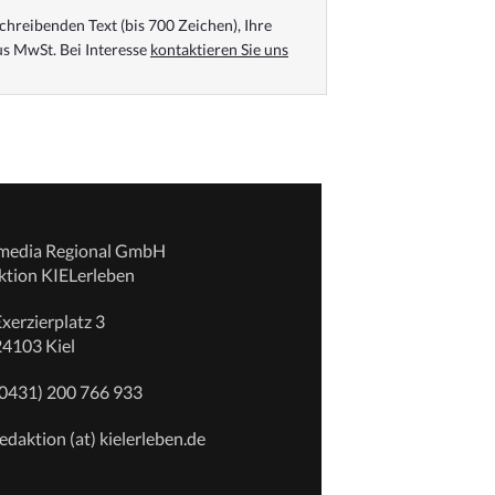
chreibenden Text (bis 700 Zeichen), Ihre
s MwSt. Bei Interesse
kontaktieren Sie uns
emedia Regional GmbH
ktion KIELerleben
xerzierplatz 3
24103 Kiel
(0431) 200 766 933
edaktion (at) kielerleben.de