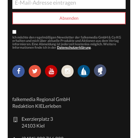
Ich möchte den regelmäßigen Newsletter der falkemedia GmbH & Co KG
erhalten und mich über aktuelle Produkte und Aktionen aus dem Verlag
informieren. Eine Abmeldung ist jederzeit kostenlos möglich. Weitere
Informationen finde ich in der
Datenschutzerklärung
.
falkemedia Regional GmbH
Redaktion KIELerleben
Exerzierplatz 3
24103 Kiel