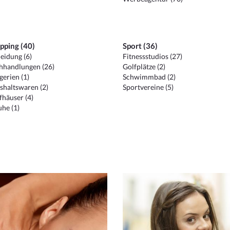
pping (40)
Sport (36)
eidung (6)
Fitnessstudios (27)
hhandlungen (26)
Golfplätze (2)
erien (1)
Schwimmbad (2)
shaltswaren (2)
Sportvereine (5)
häuser (4)
he (1)