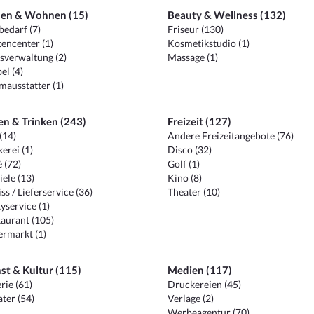
en & Wohnen (15)
Beauty & Wellness (132)
edarf (7)
Friseur (130)
encenter (1)
Kosmetikstudio (1)
sverwaltung (2)
Massage (1)
el (4)
ausstatter (1)
en & Trinken (243)
Freizeit (127)
(14)
Andere Freizeitangebote (76)
erei (1)
Disco (32)
 (72)
Golf (1)
iele (13)
Kino (8)
ss / Lieferservice (36)
Theater (10)
yservice (1)
aurant (105)
ermarkt (1)
st & Kultur (115)
Medien (117)
rie (61)
Druckereien (45)
ter (54)
Verlage (2)
Werbeagentur (70)