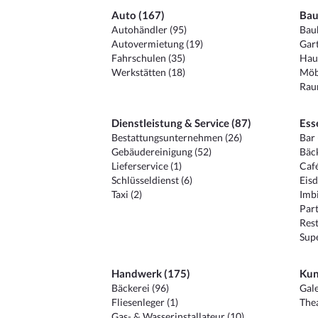
Auto (167)
Bau
Autohändler (95)
Baub
Autovermietung (19)
Gart
Fahrschulen (35)
Hau
Werkstätten (18)
Möb
Raum
Dienstleistung & Service (87)
Ess
Bestattungsunternehmen (26)
Bar 
Gebäudereinigung (52)
Bäck
Lieferservice (1)
Café
Schlüsseldienst (6)
Eisd
Taxi (2)
Imbi
Part
Rest
Sup
Handwerk (175)
Kun
Bäckerei (96)
Gale
Fliesenleger (1)
Thea
Gas- & Wasserinstallateur (10)