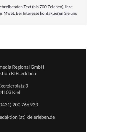
chreibenden Text (bis 700 Zeichen), Ihre
s MwSt. Bei Interesse
kontaktieren Sie uns
emedia Regional GmbH
ktion KIELerleben
xerzierplatz 3
24103 Kiel
(0431) 200 766 933
edaktion (at) kielerleben.de