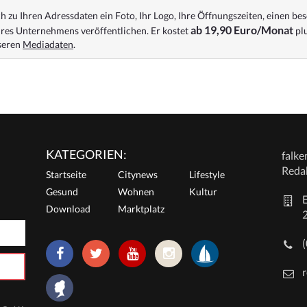
 zu Ihren Adressdaten ein Foto, Ihr Logo, Ihre Öffnungszeiten, einen bes
ab 19,90 Euro/Monat
res Unternehmens veröffentlichen. Er kostet
plu
nseren
Mediadaten
.
KATEGORIEN:
falk
Reda
Startseite
Citynews
Lifestyle
Gesund
Wohnen
Kultur
E
Download
Marktplatz
r