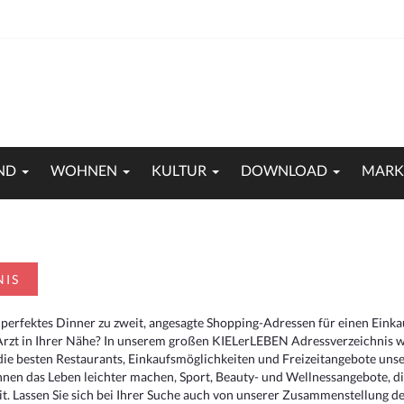
ND
WOHNEN
KULTUR
DOWNLOAD
MARK
NIS
 perfektes Dinner zu zweit, angesagte Shopping-Adressen für einen Eink
Arzt in Ihrer Nähe? In unserem großen KIELerLEBEN Adressverzeichnis we
r die besten Restaurants, Einkaufsmöglichkeiten und Freizeitangebote un
hnen das Leben leichter machen, Sport, Beauty- und Wellnessangebote, 
. Lassen Sie sich bei Ihrer Suche auch von unserer Zusammenstellung der