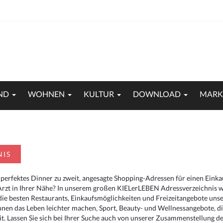
ND
WOHNEN
KULTUR
DOWNLOAD
MARK
NIS
 perfektes Dinner zu zweit, angesagte Shopping-Adressen für einen Eink
Arzt in Ihrer Nähe? In unserem großen KIELerLEBEN Adressverzeichnis we
r die besten Restaurants, Einkaufsmöglichkeiten und Freizeitangebote un
hnen das Leben leichter machen, Sport, Beauty- und Wellnessangebote, 
. Lassen Sie sich bei Ihrer Suche auch von unserer Zusammenstellung der