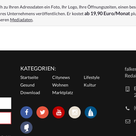
 zu Ihren Adressdaten ein Foto, Ihr Logo, Ihre Öffnungszeiten, einen bes
ab 19,90 Euro/Monat
res Unternehmens veröffentlichen. Er kostet
plu
nseren
Mediadaten
.
KATEGORIEN:
falk
Reda
Startseite
Citynews
Lifestyle
Gesund
Wohnen
Kultur
E
Download
Marktplatz
r