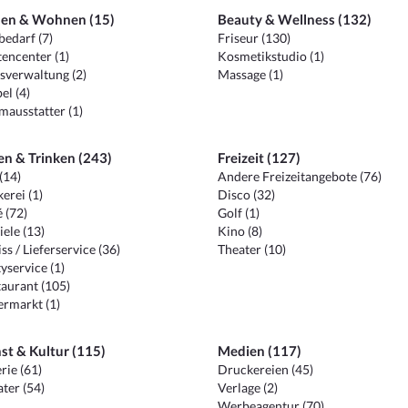
en & Wohnen (15)
Beauty & Wellness (132)
edarf (7)
Friseur (130)
encenter (1)
Kosmetikstudio (1)
sverwaltung (2)
Massage (1)
el (4)
ausstatter (1)
en & Trinken (243)
Freizeit (127)
(14)
Andere Freizeitangebote (76)
erei (1)
Disco (32)
 (72)
Golf (1)
iele (13)
Kino (8)
ss / Lieferservice (36)
Theater (10)
yservice (1)
aurant (105)
ermarkt (1)
st & Kultur (115)
Medien (117)
rie (61)
Druckereien (45)
ter (54)
Verlage (2)
Werbeagentur (70)