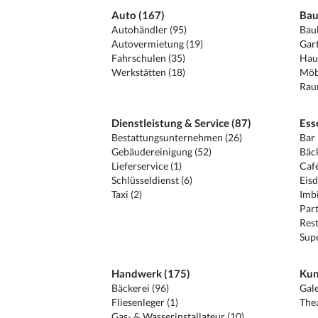
Auto (167)
Bau
Autohändler (95)
Baub
Autovermietung (19)
Gart
Fahrschulen (35)
Hau
Werkstätten (18)
Möb
Raum
Dienstleistung & Service (87)
Ess
Bestattungsunternehmen (26)
Bar 
Gebäudereinigung (52)
Bäck
Lieferservice (1)
Café
Schlüsseldienst (6)
Eisd
Taxi (2)
Imbi
Part
Rest
Sup
Handwerk (175)
Kun
Bäckerei (96)
Gale
Fliesenleger (1)
Thea
Gas- & Wasserinstallateur (10)