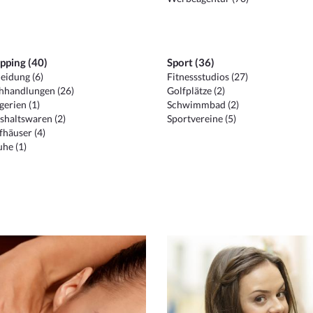
pping (40)
Sport (36)
eidung (6)
Fitnessstudios (27)
hhandlungen (26)
Golfplätze (2)
erien (1)
Schwimmbad (2)
shaltswaren (2)
Sportvereine (5)
häuser (4)
he (1)