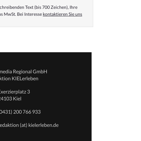
chreibenden Text (bis 700 Zeichen), Ihre
s MwSt. Bei Interesse
kontaktieren Sie uns
emedia Regional GmbH
ktion KIELerleben
xerzierplatz 3
24103 Kiel
(0431) 200 766 933
edaktion (at) kielerleben.de