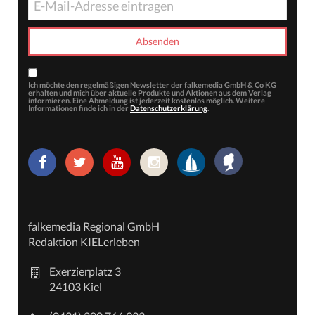
Ich möchte den regelmäßigen Newsletter der falkemedia GmbH & Co KG
erhalten und mich über aktuelle Produkte und Aktionen aus dem Verlag
informieren. Eine Abmeldung ist jederzeit kostenlos möglich. Weitere
Informationen finde ich in der
Datenschutzerklärung
.
falkemedia Regional GmbH
Redaktion KIELerleben
Exerzierplatz 3
24103 Kiel