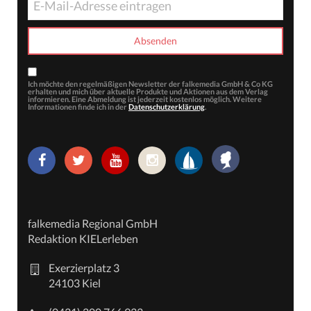
Ich möchte den regelmäßigen Newsletter der falkemedia GmbH & Co KG
erhalten und mich über aktuelle Produkte und Aktionen aus dem Verlag
informieren. Eine Abmeldung ist jederzeit kostenlos möglich. Weitere
Informationen finde ich in der
Datenschutzerklärung
.
falkemedia Regional GmbH
Redaktion KIELerleben
Exerzierplatz 3
24103 Kiel