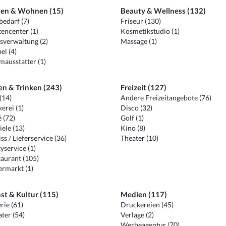
en & Wohnen (15)
Beauty & Wellness (132)
edarf (7)
Friseur (130)
encenter (1)
Kosmetikstudio (1)
sverwaltung (2)
Massage (1)
el (4)
ausstatter (1)
en & Trinken (243)
Freizeit (127)
(14)
Andere Freizeitangebote (76)
erei (1)
Disco (32)
 (72)
Golf (1)
iele (13)
Kino (8)
ss / Lieferservice (36)
Theater (10)
yservice (1)
aurant (105)
ermarkt (1)
st & Kultur (115)
Medien (117)
rie (61)
Druckereien (45)
ter (54)
Verlage (2)
Werbeagentur (70)