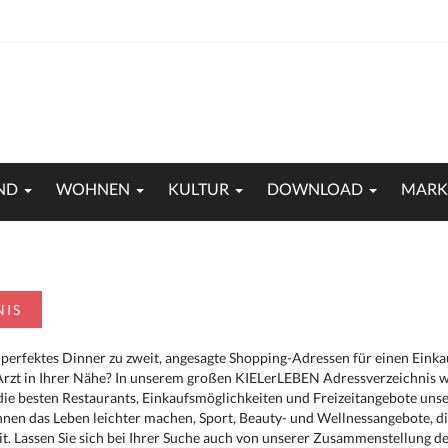
ND
WOHNEN
KULTUR
DOWNLOAD
MARK
NIS
 perfektes Dinner zu zweit, angesagte Shopping-Adressen für einen Eink
Arzt in Ihrer Nähe? In unserem großen KIELerLEBEN Adressverzeichnis we
r die besten Restaurants, Einkaufsmöglichkeiten und Freizeitangebote un
hnen das Leben leichter machen, Sport, Beauty- und Wellnessangebote, 
. Lassen Sie sich bei Ihrer Suche auch von unserer Zusammenstellung der