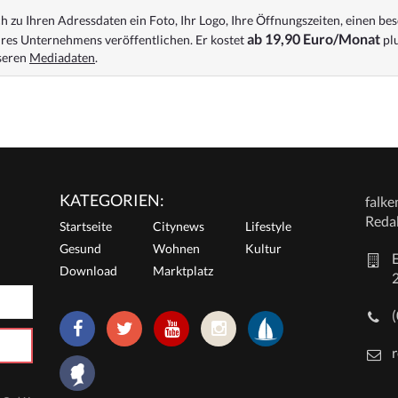
 zu Ihren Adressdaten ein Foto, Ihr Logo, Ihre Öffnungszeiten, einen bes
ab 19,90 Euro/Monat
res Unternehmens veröffentlichen. Er kostet
plu
nseren
Mediadaten
.
KATEGORIEN:
falk
Reda
Startseite
Citynews
Lifestyle
Gesund
Wohnen
Kultur
E
Download
Marktplatz
r