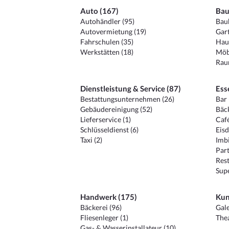
Auto (167)
Bau
Autohändler (95)
Baub
Autovermietung (19)
Gart
Fahrschulen (35)
Hau
Werkstätten (18)
Möb
Raum
Dienstleistung & Service (87)
Ess
Bestattungsunternehmen (26)
Bar 
Gebäudereinigung (52)
Bäck
Lieferservice (1)
Café
Schlüsseldienst (6)
Eisd
Taxi (2)
Imbi
Part
Rest
Sup
Handwerk (175)
Kun
Bäckerei (96)
Gale
Fliesenleger (1)
Thea
Gas- & Wasserinstallateur (10)