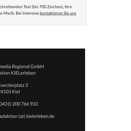
chreibenden Text (bis 700 Zeichen), Ihre
s MwSt. Bei Interesse
kontaktieren Sie uns
emedia Regional GmbH
ktion KIELerleben
xerzierplatz 3
24103 Kiel
(0431) 200 766 933
edaktion (at) kielerleben.de