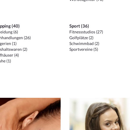
pping (40)
Sport (36)
eidung (6)
Fitnessstudios (27)
hhandlungen (26)
Golfplätze (2)
erien (1)
Schwimmbad (2)
shaltswaren (2)
Sportvereine (5)
häuser (4)
he (1)