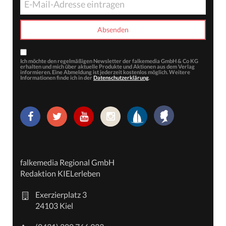
Ich möchte den regelmäßigen Newsletter der falkemedia GmbH & Co KG
erhalten und mich über aktuelle Produkte und Aktionen aus dem Verlag
informieren. Eine Abmeldung ist jederzeit kostenlos möglich. Weitere
Informationen finde ich in der
Datenschutzerklärung
.
falkemedia Regional GmbH
Redaktion KIELerleben
Exerzierplatz 3
24103 Kiel