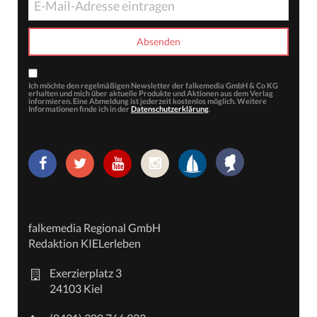
Ich möchte den regelmäßigen Newsletter der falkemedia GmbH & Co KG
erhalten und mich über aktuelle Produkte und Aktionen aus dem Verlag
informieren. Eine Abmeldung ist jederzeit kostenlos möglich. Weitere
Informationen finde ich in der
Datenschutzerklärung
.
falkemedia Regional GmbH
Redaktion KIELerleben
Exerzierplatz 3
24103 Kiel