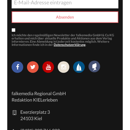
Ich möchte den regelmäßigen Newsletter der falkemedia GmbH & Co KG
erhalten und mich über aktuelle Produkte und Aktionen aus dem Verlag
informieren. Eine Abmeldung ist jederzeit kostenlos möglich. Weitere
Informationen finde ich in der
Datenschutzerklärung
.
falkemedia Regional GmbH
Redaktion KIELerleben
Exerzierplatz 3
24103 Kiel