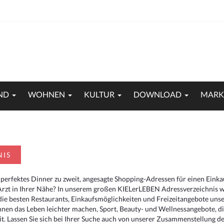
ND
WOHNEN
KULTUR
DOWNLOAD
MARK
NIS
 perfektes Dinner zu zweit, angesagte Shopping-Adressen für einen Eink
Arzt in Ihrer Nähe? In unserem großen KIELerLEBEN Adressverzeichnis we
r die besten Restaurants, Einkaufsmöglichkeiten und Freizeitangebote un
hnen das Leben leichter machen, Sport, Beauty- und Wellnessangebote, 
. Lassen Sie sich bei Ihrer Suche auch von unserer Zusammenstellung der