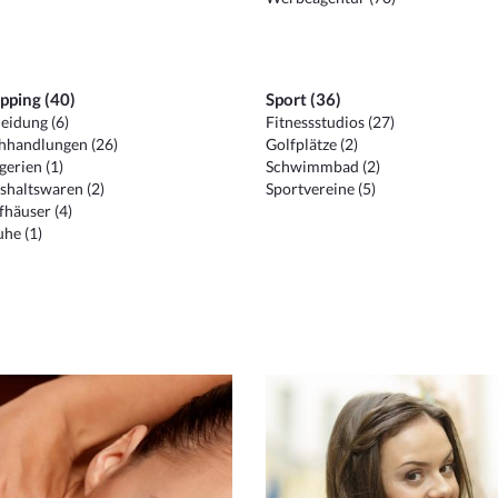
pping (40)
Sport (36)
eidung (6)
Fitnessstudios (27)
hhandlungen (26)
Golfplätze (2)
erien (1)
Schwimmbad (2)
shaltswaren (2)
Sportvereine (5)
häuser (4)
he (1)