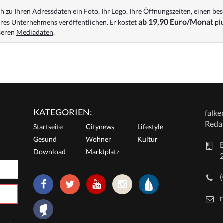
 zu Ihren Adressdaten ein Foto, Ihr Logo, Ihre Öffnungszeiten, einen bes
ab 19,90 Euro/Monat
res Unternehmens veröffentlichen. Er kostet
plu
nseren
Mediadaten
.
KATEGORIEN:
falk
Reda
Startseite
Citynews
Lifestyle
Gesund
Wohnen
Kultur
E
Download
Marktplatz
r