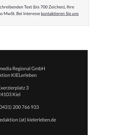
chreibenden Text (bis 700 Zeichen), Ihre
s MwSt. Bei Interesse
kontaktieren Sie uns
emedia Regional GmbH
ktion KIELerleben
xerzierplatz 3
24103 Kiel
(0431) 200 766 933
edaktion (at) kielerleben.de