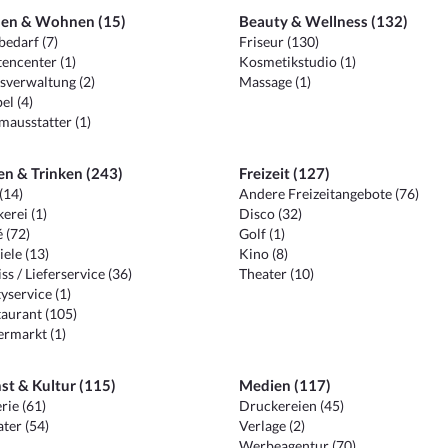
en & Wohnen (15)
Beauty & Wellness (132)
edarf (7)
Friseur (130)
encenter (1)
Kosmetikstudio (1)
sverwaltung (2)
Massage (1)
el (4)
ausstatter (1)
en & Trinken (243)
Freizeit (127)
(14)
Andere Freizeitangebote (76)
erei (1)
Disco (32)
 (72)
Golf (1)
iele (13)
Kino (8)
ss / Lieferservice (36)
Theater (10)
yservice (1)
aurant (105)
ermarkt (1)
st & Kultur (115)
Medien (117)
rie (61)
Druckereien (45)
ter (54)
Verlage (2)
Werbeagentur (70)