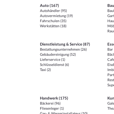
Auto (167)
Bau
Autohändler (95)
Baub
Autovermietung (19)
Gart
Fahrschulen (35)
Hau
Werkstätten (18)
Möb
Raum
Dienstleistung & Service (87)
Ess
Bestattungsunternehmen (26)
Bar 
Gebäudereinigung (52)
Bäck
Lieferservice (1)
Café
Schlüsseldienst (6)
Eisd
Taxi (2)
Imbi
Part
Rest
Sup
Handwerk (175)
Kun
Bäckerei (96)
Gale
Fliesenleger (1)
Thea
Gas- & Wasserinstallateur (10)