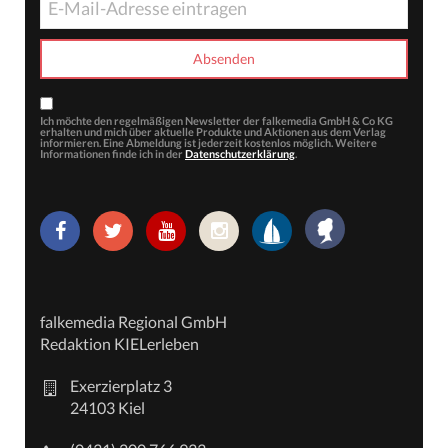
Ich möchte den regelmäßigen Newsletter der falkemedia GmbH & Co KG
erhalten und mich über aktuelle Produkte und Aktionen aus dem Verlag
informieren. Eine Abmeldung ist jederzeit kostenlos möglich. Weitere
Informationen finde ich in der
Datenschutzerklärung
.
falkemedia Regional GmbH
Redaktion KIELerleben
Exerzierplatz 3
24103 Kiel