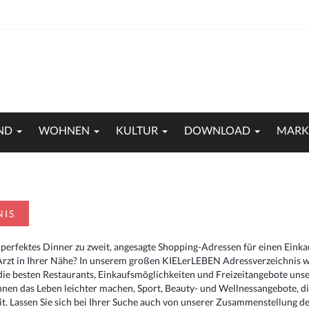
ND
WOHNEN
KULTUR
DOWNLOAD
MARK
NIS
 perfektes Dinner zu zweit, angesagte Shopping-Adressen für einen Eink
Arzt in Ihrer Nähe? In unserem großen KIELerLEBEN Adressverzeichnis we
r die besten Restaurants, Einkaufsmöglichkeiten und Freizeitangebote un
hnen das Leben leichter machen, Sport, Beauty- und Wellnessangebote, 
. Lassen Sie sich bei Ihrer Suche auch von unserer Zusammenstellung der