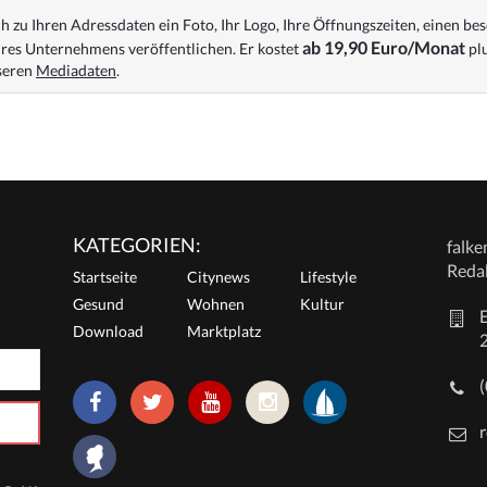
 zu Ihren Adressdaten ein Foto, Ihr Logo, Ihre Öffnungszeiten, einen bes
ab 19,90 Euro/Monat
res Unternehmens veröffentlichen. Er kostet
plu
nseren
Mediadaten
.
KATEGORIEN:
falk
Reda
Startseite
Citynews
Lifestyle
Gesund
Wohnen
Kultur
E
Download
Marktplatz
r