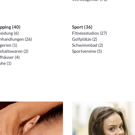
pping (40)
Sport (36)
eidung (6)
Fitnessstudios (27)
hhandlungen (26)
Golfplätze (2)
erien (1)
Schwimmbad (2)
shaltswaren (2)
Sportvereine (5)
häuser (4)
he (1)