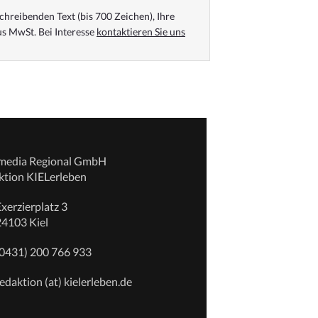
chreibenden Text (bis 700 Zeichen), Ihre
s MwSt. Bei Interesse
kontaktieren Sie uns
emedia Regional GmbH
ktion KIELerleben
xerzierplatz 3
24103 Kiel
(0431) 200 766 933
edaktion (at) kielerleben.de