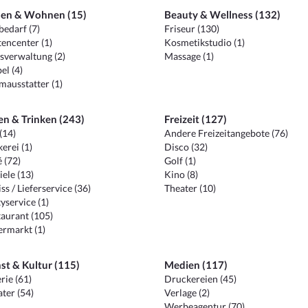
en & Wohnen (15)
Beauty & Wellness (132)
edarf (7)
Friseur (130)
encenter (1)
Kosmetikstudio (1)
sverwaltung (2)
Massage (1)
el (4)
ausstatter (1)
en & Trinken (243)
Freizeit (127)
(14)
Andere Freizeitangebote (76)
erei (1)
Disco (32)
 (72)
Golf (1)
iele (13)
Kino (8)
ss / Lieferservice (36)
Theater (10)
yservice (1)
aurant (105)
ermarkt (1)
st & Kultur (115)
Medien (117)
rie (61)
Druckereien (45)
ter (54)
Verlage (2)
Werbeagentur (70)