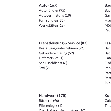
Auto (167)
Bau
Autohändler (95)
Baub
Autovermietung (19)
Gart
Fahrschulen (35)
Hau
Werkstätten (18)
Möb
Raum
Dienstleistung & Service (87)
Ess
Bestattungsunternehmen (26)
Bar 
Gebäudereinigung (52)
Bäck
Lieferservice (1)
Café
Schlüsseldienst (6)
Eisd
Taxi (2)
Imbi
Part
Rest
Sup
Handwerk (175)
Kun
Bäckerei (96)
Gale
Fliesenleger (1)
Thea
Gas- & Wasserinstallateur (10)