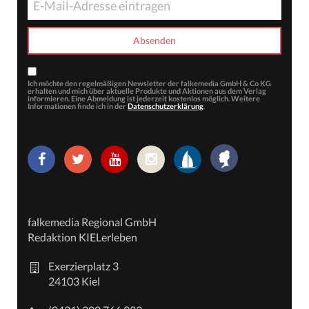
Ich möchte den regelmäßigen Newsletter der falkemedia GmbH & Co KG
erhalten und mich über aktuelle Produkte und Aktionen aus dem Verlag
informieren. Eine Abmeldung ist jederzeit kostenlos möglich. Weitere
Informationen finde ich in der
Datenschutzerklärung
.
falkemedia Regional GmbH
Redaktion KIELerleben
Exerzierplatz 3
24103 Kiel