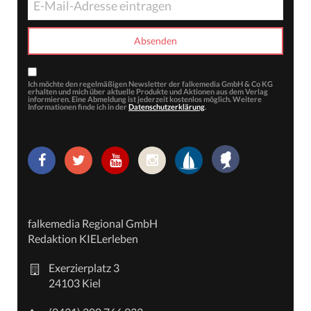
Ich möchte den regelmäßigen Newsletter der falkemedia GmbH & Co KG
erhalten und mich über aktuelle Produkte und Aktionen aus dem Verlag
informieren. Eine Abmeldung ist jederzeit kostenlos möglich. Weitere
Informationen finde ich in der
Datenschutzerklärung
.
falkemedia Regional GmbH
Redaktion KIELerleben
Exerzierplatz 3
24103 Kiel