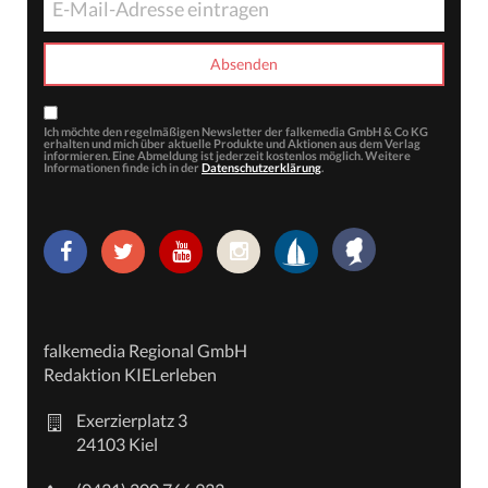
Ich möchte den regelmäßigen Newsletter der falkemedia GmbH & Co KG
erhalten und mich über aktuelle Produkte und Aktionen aus dem Verlag
informieren. Eine Abmeldung ist jederzeit kostenlos möglich. Weitere
Informationen finde ich in der
Datenschutzerklärung
.
falkemedia Regional GmbH
Redaktion KIELerleben
Exerzierplatz 3
24103 Kiel