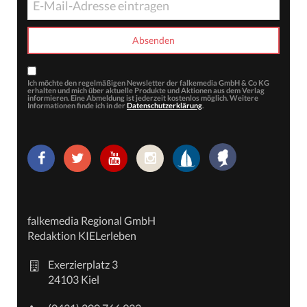
Ich möchte den regelmäßigen Newsletter der falkemedia GmbH & Co KG
erhalten und mich über aktuelle Produkte und Aktionen aus dem Verlag
informieren. Eine Abmeldung ist jederzeit kostenlos möglich. Weitere
Informationen finde ich in der
Datenschutzerklärung
.
falkemedia Regional GmbH
Redaktion KIELerleben
Exerzierplatz 3
24103 Kiel