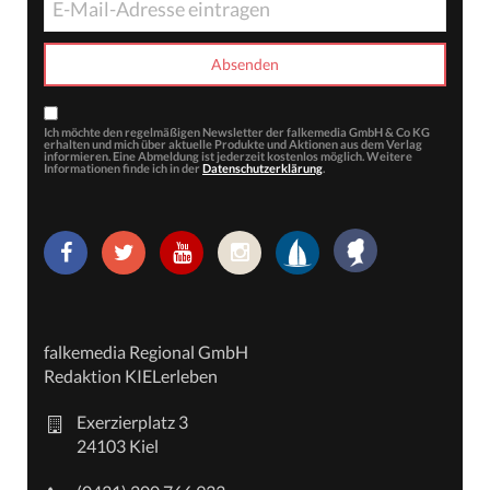
Ich möchte den regelmäßigen Newsletter der falkemedia GmbH & Co KG
erhalten und mich über aktuelle Produkte und Aktionen aus dem Verlag
informieren. Eine Abmeldung ist jederzeit kostenlos möglich. Weitere
Informationen finde ich in der
Datenschutzerklärung
.
falkemedia Regional GmbH
Redaktion KIELerleben
Exerzierplatz 3
24103 Kiel