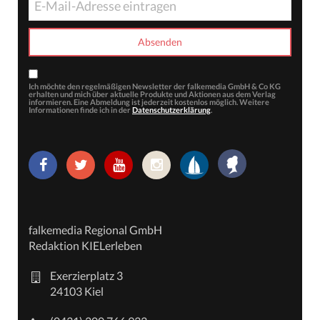
Ich möchte den regelmäßigen Newsletter der falkemedia GmbH & Co KG
erhalten und mich über aktuelle Produkte und Aktionen aus dem Verlag
informieren. Eine Abmeldung ist jederzeit kostenlos möglich. Weitere
Informationen finde ich in der
Datenschutzerklärung
.
falkemedia Regional GmbH
Redaktion KIELerleben
Exerzierplatz 3
24103 Kiel