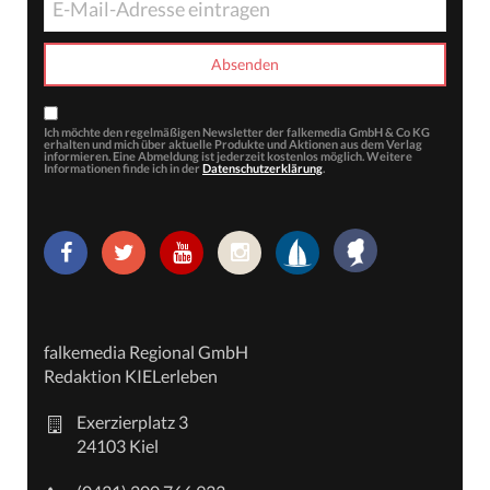
Ich möchte den regelmäßigen Newsletter der falkemedia GmbH & Co KG
erhalten und mich über aktuelle Produkte und Aktionen aus dem Verlag
informieren. Eine Abmeldung ist jederzeit kostenlos möglich. Weitere
Informationen finde ich in der
Datenschutzerklärung
.
falkemedia Regional GmbH
Redaktion KIELerleben
Exerzierplatz 3
24103 Kiel