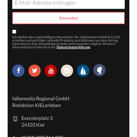
Ich möchte den regelmäßigen Newsletter der falkemedia GmbH & Co KG
erhalten und mich über aktuelle Produkte und Aktionen aus dem Verlag
informieren. Eine Abmeldung ist jederzeit kostenlos möglich. Weitere
Informationen finde ich in der
Datenschutzerklärung
.
falkemedia Regional GmbH
Redaktion KIELerleben
Exerzierplatz 3
24103 Kiel