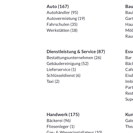
Auto (167)
Bau
Autohändler (95)
Baub
Autovermietung (19)
Gart
Fahrschulen (35)
Hau
Werkstätten (18)
Möb
Raum
Dienstleistung & Service (87)
Ess
Bestattungsunternehmen (26)
Bar 
Gebäudereinigung (52)
Bäck
Lieferservice (1)
Café
Schlüsseldienst (6)
Eisd
Taxi (2)
Imbi
Part
Rest
Sup
Handwerk (175)
Kun
Bäckerei (96)
Gale
Fliesenleger (1)
Thea
Gas- & Wasserinstallateur (10)