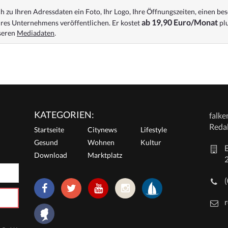
 zu Ihren Adressdaten ein Foto, Ihr Logo, Ihre Öffnungszeiten, einen bes
ab 19,90 Euro/Monat
res Unternehmens veröffentlichen. Er kostet
plu
nseren
Mediadaten
.
KATEGORIEN:
falk
Reda
Startseite
Citynews
Lifestyle
Gesund
Wohnen
Kultur
E
Download
Marktplatz
r