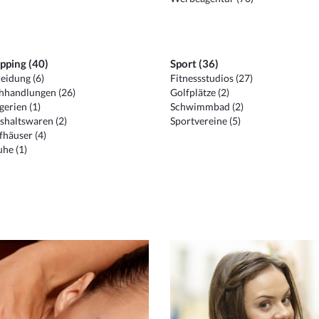
pping (40)
Sport (36)
eidung (6)
Fitnessstudios (27)
hhandlungen (26)
Golfplätze (2)
erien (1)
Schwimmbad (2)
shaltswaren (2)
Sportvereine (5)
häuser (4)
he (1)