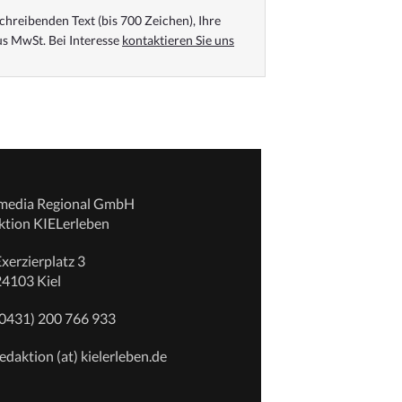
chreibenden Text (bis 700 Zeichen), Ihre
s MwSt. Bei Interesse
kontaktieren Sie uns
emedia Regional GmbH
ktion KIELerleben
xerzierplatz 3
24103 Kiel
(0431) 200 766 933
edaktion (at) kielerleben.de