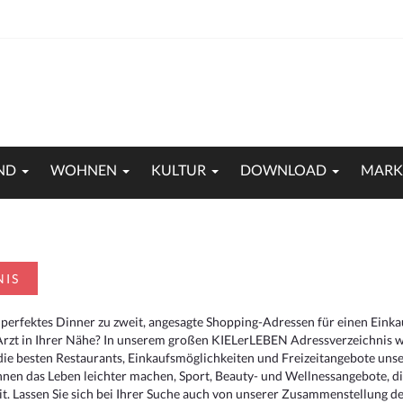
ND
WOHNEN
KULTUR
DOWNLOAD
MARK
NIS
 perfektes Dinner zu zweit, angesagte Shopping-Adressen für einen Eink
Arzt in Ihrer Nähe? In unserem großen KIELerLEBEN Adressverzeichnis we
r die besten Restaurants, Einkaufsmöglichkeiten und Freizeitangebote un
hnen das Leben leichter machen, Sport, Beauty- und Wellnessangebote, 
. Lassen Sie sich bei Ihrer Suche auch von unserer Zusammenstellung der