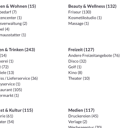
en & Wohnen (15)
Beauty & Wellness (132)
edarf (7)
Friseur (130)
encenter (1)
Kosmetikstudio (1)
sverwaltung (2)
Massage (1)
el (4)
ausstatter (1)
en & Trinken (243)
Freizeit (127)
(14)
Andere Freizeitangebote (76)
erei (1)
Disco (32)
 (72)
Golf (1)
iele (13)
Kino (8)
ss / Lieferservice (36)
Theater (10)
yservice (1)
aurant (105)
ermarkt (1)
st & Kultur (115)
Medien (117)
rie (61)
Druckereien (45)
ter (54)
Verlage (2)
Werbeagentur (70)