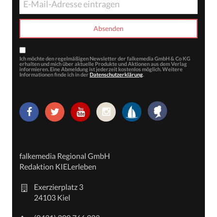
Ich möchte den regelmäßigen Newsletter der falkemedia GmbH & Co KG
erhalten und mich über aktuelle Produkte und Aktionen aus dem Verlag
informieren. Eine Abmeldung ist jederzeit kostenlos möglich. Weitere
Informationen finde ich in der
Datenschutzerklärung
.
falkemedia Regional GmbH
Redaktion KIELerleben
Exerzierplatz 3
24103 Kiel