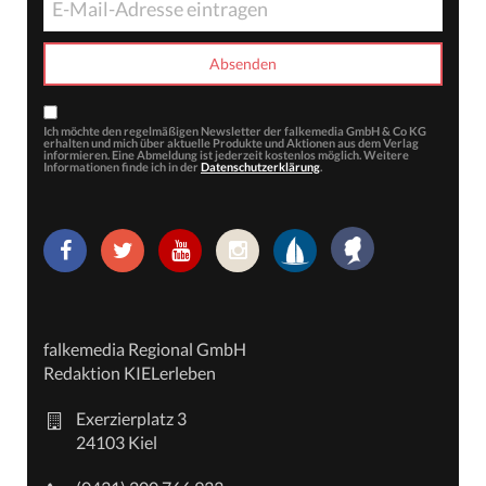
Ich möchte den regelmäßigen Newsletter der falkemedia GmbH & Co KG
erhalten und mich über aktuelle Produkte und Aktionen aus dem Verlag
informieren. Eine Abmeldung ist jederzeit kostenlos möglich. Weitere
Informationen finde ich in der
Datenschutzerklärung
.
falkemedia Regional GmbH
Redaktion KIELerleben
Exerzierplatz 3
24103 Kiel