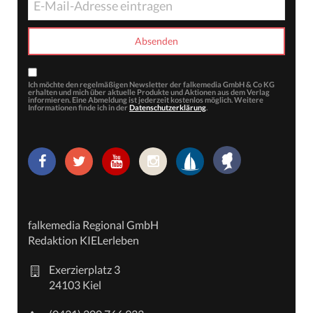
Ich möchte den regelmäßigen Newsletter der falkemedia GmbH & Co KG
erhalten und mich über aktuelle Produkte und Aktionen aus dem Verlag
informieren. Eine Abmeldung ist jederzeit kostenlos möglich. Weitere
Informationen finde ich in der
Datenschutzerklärung
.
falkemedia Regional GmbH
Redaktion KIELerleben
Exerzierplatz 3
24103 Kiel