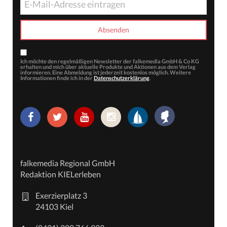
Ich möchte den regelmäßigen Newsletter der falkemedia GmbH & Co KG
erhalten und mich über aktuelle Produkte und Aktionen aus dem Verlag
informieren. Eine Abmeldung ist jederzeit kostenlos möglich. Weitere
Informationen finde ich in der
Datenschutzerklärung
.
falkemedia Regional GmbH
Redaktion KIELerleben
Exerzierplatz 3
24103 Kiel