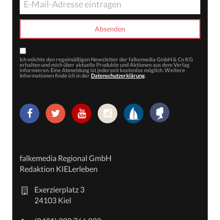
Ich möchte den regelmäßigen Newsletter der falkemedia GmbH & Co KG
erhalten und mich über aktuelle Produkte und Aktionen aus dem Verlag
informieren. Eine Abmeldung ist jederzeit kostenlos möglich. Weitere
Informationen finde ich in der
Datenschutzerklärung
.
falkemedia Regional GmbH
Redaktion KIELerleben
Exerzierplatz 3
24103 Kiel