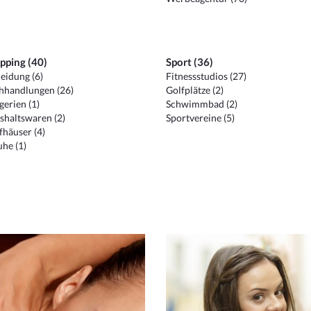
pping (40)
Sport (36)
eidung (6)
Fitnessstudios (27)
hhandlungen (26)
Golfplätze (2)
erien (1)
Schwimmbad (2)
shaltswaren (2)
Sportvereine (5)
häuser (4)
he (1)