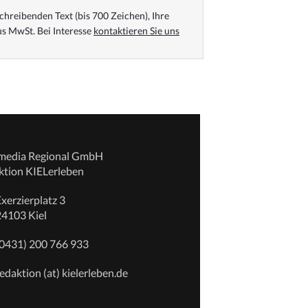
chreibenden Text (bis 700 Zeichen), Ihre
s MwSt. Bei Interesse
kontaktieren Sie uns
emedia Regional GmbH
ktion KIELerleben
xerzierplatz 3
24103 Kiel
(0431) 200 766 933
edaktion (at) kielerleben.de