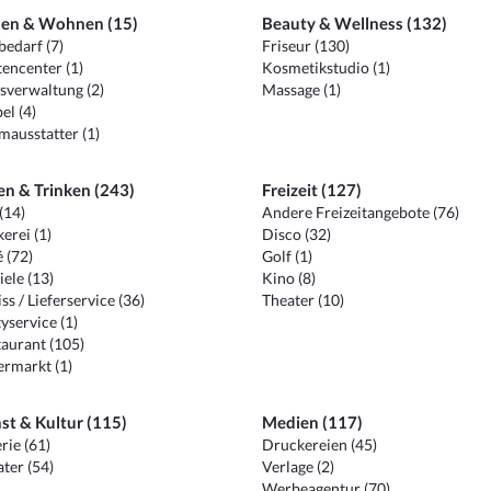
en & Wohnen (15)
Beauty & Wellness (132)
edarf (7)
Friseur (130)
encenter (1)
Kosmetikstudio (1)
sverwaltung (2)
Massage (1)
el (4)
ausstatter (1)
en & Trinken (243)
Freizeit (127)
(14)
Andere Freizeitangebote (76)
erei (1)
Disco (32)
 (72)
Golf (1)
iele (13)
Kino (8)
ss / Lieferservice (36)
Theater (10)
yservice (1)
aurant (105)
ermarkt (1)
st & Kultur (115)
Medien (117)
rie (61)
Druckereien (45)
ter (54)
Verlage (2)
Werbeagentur (70)