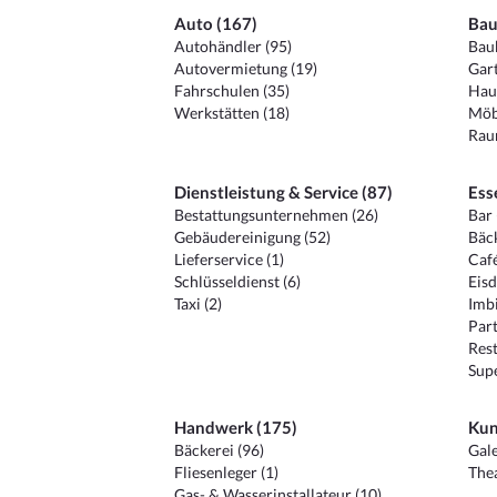
Auto (167)
Bau
Autohändler (95)
Baub
Autovermietung (19)
Gart
Fahrschulen (35)
Hau
Werkstätten (18)
Möb
Raum
Dienstleistung & Service (87)
Ess
Bestattungsunternehmen (26)
Bar 
Gebäudereinigung (52)
Bäck
Lieferservice (1)
Café
Schlüsseldienst (6)
Eisd
Taxi (2)
Imbi
Part
Rest
Sup
Handwerk (175)
Kun
Bäckerei (96)
Gale
Fliesenleger (1)
Thea
Gas- & Wasserinstallateur (10)