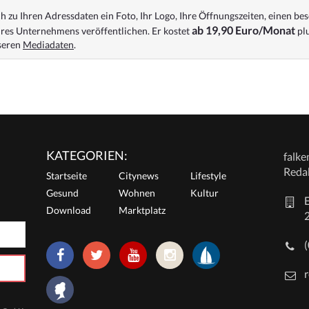
 zu Ihren Adressdaten ein Foto, Ihr Logo, Ihre Öffnungszeiten, einen bes
ab 19,90 Euro/Monat
res Unternehmens veröffentlichen. Er kostet
plu
nseren
Mediadaten
.
KATEGORIEN:
falk
Reda
Startseite
Citynews
Lifestyle
Gesund
Wohnen
Kultur
E
Download
Marktplatz
r