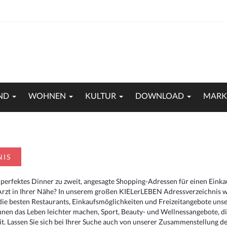
ND
WOHNEN
KULTUR
DOWNLOAD
MARK
NIS
 perfektes Dinner zu zweit, angesagte Shopping-Adressen für einen Eink
Arzt in Ihrer Nähe? In unserem großen KIELerLEBEN Adressverzeichnis we
r die besten Restaurants, Einkaufsmöglichkeiten und Freizeitangebote un
hnen das Leben leichter machen, Sport, Beauty- und Wellnessangebote, 
. Lassen Sie sich bei Ihrer Suche auch von unserer Zusammenstellung der