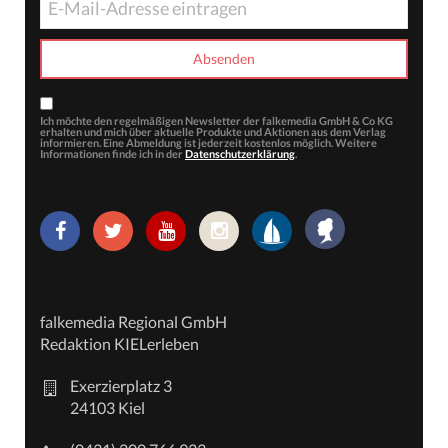
Ich möchte den regelmäßigen Newsletter der falkemedia GmbH & Co KG
erhalten und mich über aktuelle Produkte und Aktionen aus dem Verlag
informieren. Eine Abmeldung ist jederzeit kostenlos möglich. Weitere
Informationen finde ich in der
Datenschutzerklärung
.
falkemedia Regional GmbH
Redaktion KIELerleben
Exerzierplatz 3
24103 Kiel