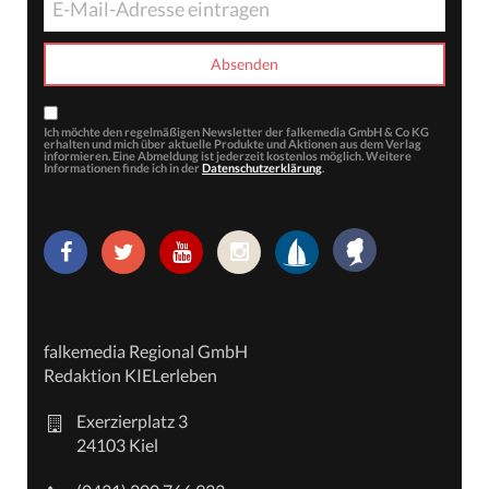
Ich möchte den regelmäßigen Newsletter der falkemedia GmbH & Co KG
erhalten und mich über aktuelle Produkte und Aktionen aus dem Verlag
informieren. Eine Abmeldung ist jederzeit kostenlos möglich. Weitere
Informationen finde ich in der
Datenschutzerklärung
.
falkemedia Regional GmbH
Redaktion KIELerleben
Exerzierplatz 3
24103 Kiel