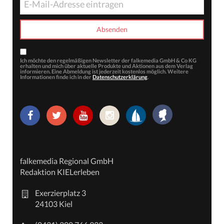
Ich möchte den regelmäßigen Newsletter der falkemedia GmbH & Co KG
erhalten und mich über aktuelle Produkte und Aktionen aus dem Verlag
informieren. Eine Abmeldung ist jederzeit kostenlos möglich. Weitere
Informationen finde ich in der
Datenschutzerklärung
.
falkemedia Regional GmbH
Redaktion KIELerleben
Exerzierplatz 3
24103 Kiel