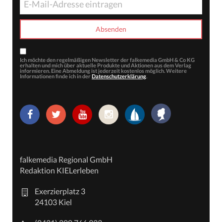
Ich möchte den regelmäßigen Newsletter der falkemedia GmbH & Co KG
erhalten und mich über aktuelle Produkte und Aktionen aus dem Verlag
informieren. Eine Abmeldung ist jederzeit kostenlos möglich. Weitere
Informationen finde ich in der
Datenschutzerklärung
.
falkemedia Regional GmbH
Redaktion KIELerleben
Exerzierplatz 3
24103 Kiel