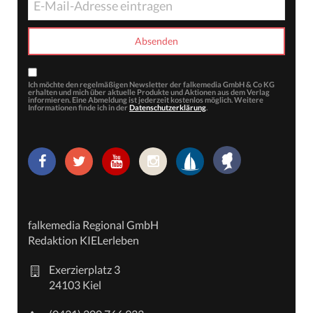
Ich möchte den regelmäßigen Newsletter der falkemedia GmbH & Co KG
erhalten und mich über aktuelle Produkte und Aktionen aus dem Verlag
informieren. Eine Abmeldung ist jederzeit kostenlos möglich. Weitere
Informationen finde ich in der
Datenschutzerklärung
.
falkemedia Regional GmbH
Redaktion KIELerleben
Exerzierplatz 3
24103 Kiel