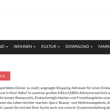
ND
WOHNEN
KULTUR
DOWNLOAD
MARK
NIS
 perfektes Dinner zu zweit, angesagte Shopping-Adressen für einen Eink
Arzt in Ihrer Nähe? In unserem großen KIELerLEBEN Adressverzeichnis we
r die besten Restaurants, Einkaufsmöglichkeiten und Freizeitangebote un
hnen das Leben leichter machen, Sport, Beauty- und Wellnessangebote, 
. Lassen Sie sich bei Ihrer Suche auch von unserer Zusammenstellung der