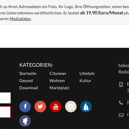
 zu Ihren Adressdaten ein Foto, Ihr Logo, Ihre Öffnungszeiten, einen bes
ab 19,90 Euro/Monat
res Unternehmens veröffentlichen. Er kostet
plu
nseren
Mediadaten
.
KATEGORIEN:
falk
Reda
Startseite
Citynews
Lifestyle
Gesund
Wohnen
Kultur
E
Download
Marktplatz
r