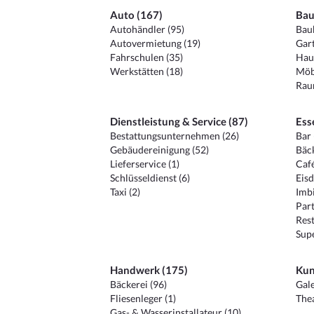
Auto (167)
Bau
Autohändler (95)
Baub
Autovermietung (19)
Gart
Fahrschulen (35)
Hau
Werkstätten (18)
Möb
Raum
Dienstleistung & Service (87)
Ess
Bestattungsunternehmen (26)
Bar 
Gebäudereinigung (52)
Bäck
Lieferservice (1)
Café
Schlüsseldienst (6)
Eisd
Taxi (2)
Imbi
Part
Rest
Sup
Handwerk (175)
Kun
Bäckerei (96)
Gale
Fliesenleger (1)
Thea
Gas- & Wasserinstallateur (10)