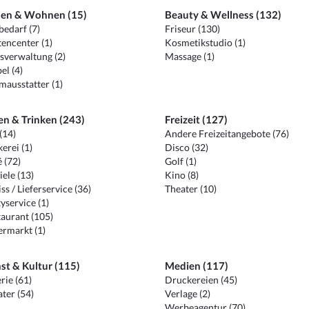
en & Wohnen (15)
Beauty & Wellness (132)
edarf (7)
Friseur (130)
encenter (1)
Kosmetikstudio (1)
sverwaltung (2)
Massage (1)
el (4)
ausstatter (1)
en & Trinken (243)
Freizeit (127)
(14)
Andere Freizeitangebote (76)
erei (1)
Disco (32)
 (72)
Golf (1)
iele (13)
Kino (8)
ss / Lieferservice (36)
Theater (10)
yservice (1)
aurant (105)
ermarkt (1)
st & Kultur (115)
Medien (117)
rie (61)
Druckereien (45)
ter (54)
Verlage (2)
Werbeagentur (70)