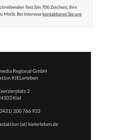
chreibenden Text (bis 700 Zeichen), Ihre
s MwSt. Bei Interesse
kontaktieren Sie uns
emedia Regional GmbH
ktion KIELerleben
xerzierplatz 3
24103 Kiel
(0431) 200 766 933
edaktion (at) kielerleben.de