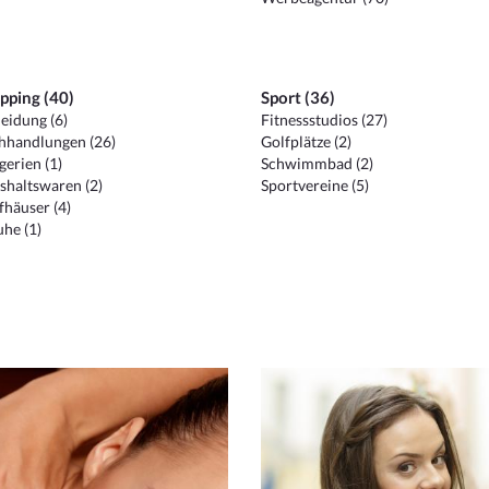
pping (40)
Sport (36)
eidung (6)
Fitnessstudios (27)
hhandlungen (26)
Golfplätze (2)
erien (1)
Schwimmbad (2)
shaltswaren (2)
Sportvereine (5)
häuser (4)
he (1)