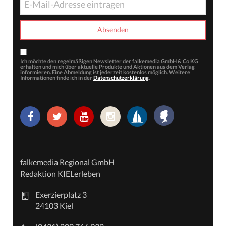
Ich möchte den regelmäßigen Newsletter der falkemedia GmbH & Co KG
erhalten und mich über aktuelle Produkte und Aktionen aus dem Verlag
informieren. Eine Abmeldung ist jederzeit kostenlos möglich. Weitere
Informationen finde ich in der
Datenschutzerklärung
.
falkemedia Regional GmbH
Redaktion KIELerleben
Exerzierplatz 3
24103 Kiel