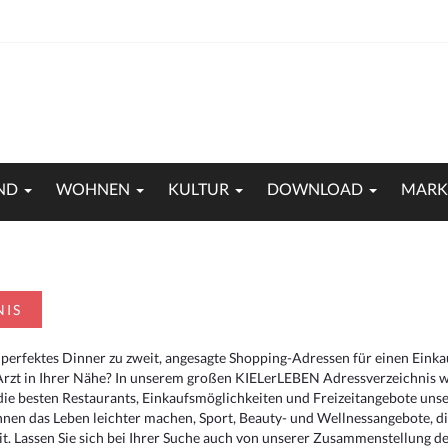
ND
WOHNEN
KULTUR
DOWNLOAD
MARK
NIS
 perfektes Dinner zu zweit, angesagte Shopping-Adressen für einen Eink
Arzt in Ihrer Nähe? In unserem großen KIELerLEBEN Adressverzeichnis we
r die besten Restaurants, Einkaufsmöglichkeiten und Freizeitangebote un
hnen das Leben leichter machen, Sport, Beauty- und Wellnessangebote, 
. Lassen Sie sich bei Ihrer Suche auch von unserer Zusammenstellung der