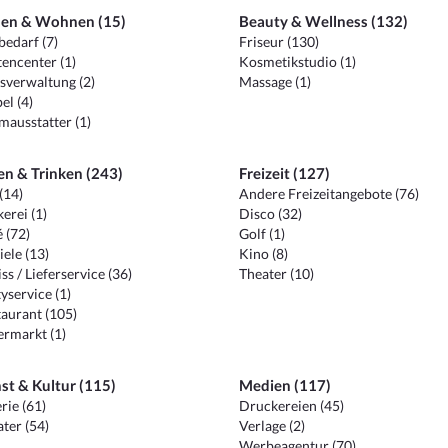
en & Wohnen (15)
Beauty & Wellness (132)
edarf (7)
Friseur (130)
encenter (1)
Kosmetikstudio (1)
sverwaltung (2)
Massage (1)
el (4)
ausstatter (1)
en & Trinken (243)
Freizeit (127)
(14)
Andere Freizeitangebote (76)
erei (1)
Disco (32)
 (72)
Golf (1)
iele (13)
Kino (8)
ss / Lieferservice (36)
Theater (10)
yservice (1)
aurant (105)
ermarkt (1)
st & Kultur (115)
Medien (117)
rie (61)
Druckereien (45)
ter (54)
Verlage (2)
Werbeagentur (70)