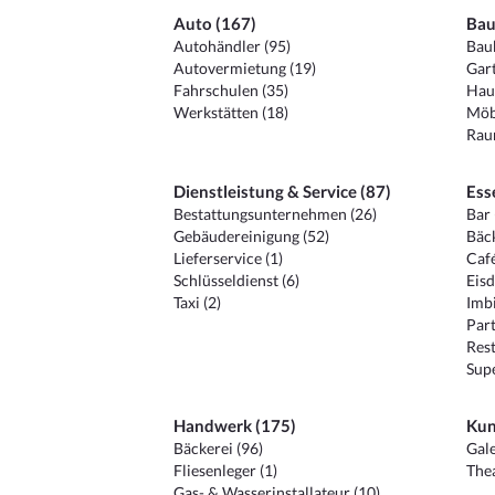
Auto (167)
Bau
Autohändler (95)
Baub
Autovermietung (19)
Gart
Fahrschulen (35)
Hau
Werkstätten (18)
Möb
Raum
Dienstleistung & Service (87)
Ess
Bestattungsunternehmen (26)
Bar 
Gebäudereinigung (52)
Bäck
Lieferservice (1)
Café
Schlüsseldienst (6)
Eisd
Taxi (2)
Imbi
Part
Rest
Sup
Handwerk (175)
Kun
Bäckerei (96)
Gale
Fliesenleger (1)
Thea
Gas- & Wasserinstallateur (10)