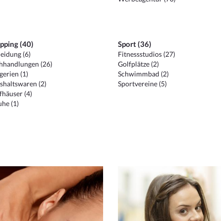
pping (40)
Sport (36)
eidung (6)
Fitnessstudios (27)
hhandlungen (26)
Golfplätze (2)
erien (1)
Schwimmbad (2)
shaltswaren (2)
Sportvereine (5)
häuser (4)
he (1)