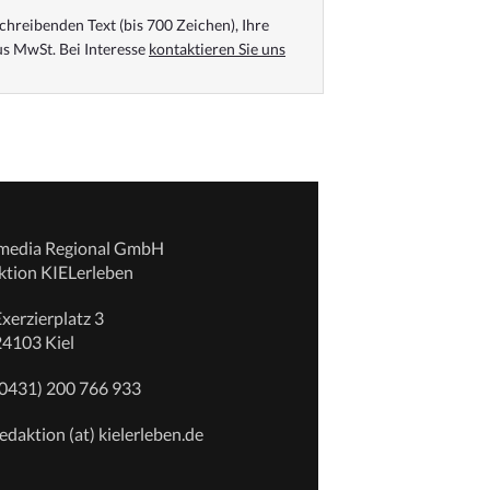
chreibenden Text (bis 700 Zeichen), Ihre
s MwSt. Bei Interesse
kontaktieren Sie uns
emedia Regional GmbH
ktion KIELerleben
xerzierplatz 3
24103 Kiel
(0431) 200 766 933
edaktion (at) kielerleben.de