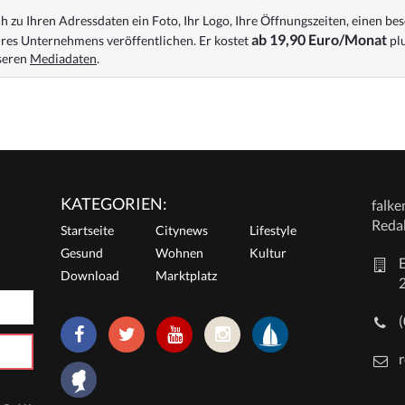
 zu Ihren Adressdaten ein Foto, Ihr Logo, Ihre Öffnungszeiten, einen bes
ab 19,90 Euro/Monat
res Unternehmens veröffentlichen. Er kostet
plu
nseren
Mediadaten
.
KATEGORIEN:
falk
Reda
Startseite
Citynews
Lifestyle
Gesund
Wohnen
Kultur
E
Download
Marktplatz
r