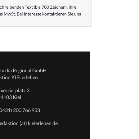
chreibenden Text (bis 700 Zeichen), Ihre
s MwSt. Bei Interesse
kontaktieren Sie uns
emedia Regional GmbH
ktion KIELerleben
xerzierplatz 3
24103 Kiel
(0431) 200 766 933
edaktion (at) kielerleben.de