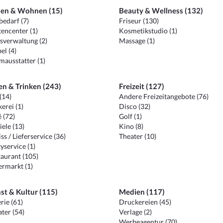
en & Wohnen (15)
Beauty & Wellness (132)
edarf (7)
Friseur (130)
encenter (1)
Kosmetikstudio (1)
sverwaltung (2)
Massage (1)
el (4)
ausstatter (1)
en & Trinken (243)
Freizeit (127)
(14)
Andere Freizeitangebote (76)
erei (1)
Disco (32)
 (72)
Golf (1)
iele (13)
Kino (8)
ss / Lieferservice (36)
Theater (10)
yservice (1)
aurant (105)
ermarkt (1)
st & Kultur (115)
Medien (117)
rie (61)
Druckereien (45)
ter (54)
Verlage (2)
Werbeagentur (70)