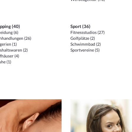
pping (40)
Sport (36)
eidung (6)
Fitnessstudios (27)
hhandlungen (26)
Golfplätze (2)
erien (1)
Schwimmbad (2)
shaltswaren (2)
Sportvereine (5)
häuser (4)
he (1)