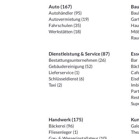
Auto (167)
Bau
Autohändler (95)
Baub
Autovermietung (19)
Gart
Fahrschulen (35)
Hau
Werkstätten (18)
Möb
Raum
Dienstleistung & Service (87)
Ess
Bestattungsunternehmen (26)
Bar 
Gebäudereinigung (52)
Bäck
Lieferservice (1)
Café
Schlüsseldienst (6)
Eisd
Taxi (2)
Imbi
Part
Rest
Sup
Handwerk (175)
Kun
Bäckerei (96)
Gale
Fliesenleger (1)
Thea
Gas- & Wasserinstallateur (10)