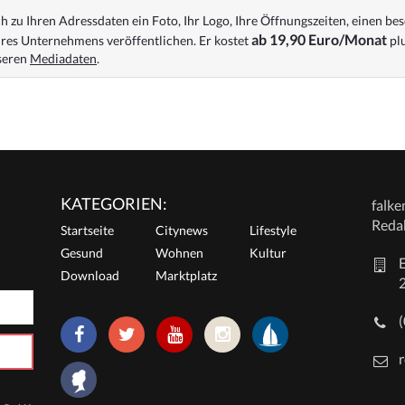
 zu Ihren Adressdaten ein Foto, Ihr Logo, Ihre Öffnungszeiten, einen bes
ab 19,90 Euro/Monat
res Unternehmens veröffentlichen. Er kostet
plu
nseren
Mediadaten
.
KATEGORIEN:
falk
Reda
Startseite
Citynews
Lifestyle
Gesund
Wohnen
Kultur
E
Download
Marktplatz
r