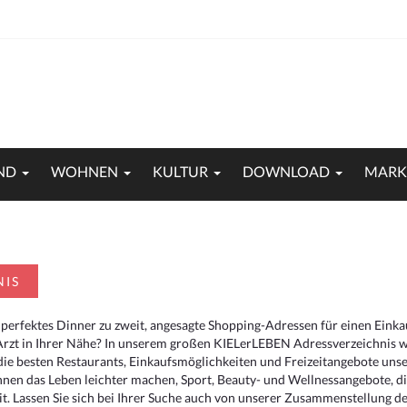
ND
WOHNEN
KULTUR
DOWNLOAD
MARK
NIS
 perfektes Dinner zu zweit, angesagte Shopping-Adressen für einen Eink
Arzt in Ihrer Nähe? In unserem großen KIELerLEBEN Adressverzeichnis we
r die besten Restaurants, Einkaufsmöglichkeiten und Freizeitangebote un
hnen das Leben leichter machen, Sport, Beauty- und Wellnessangebote, 
. Lassen Sie sich bei Ihrer Suche auch von unserer Zusammenstellung der